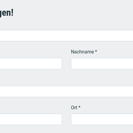
gen!
Nachname *
Ort *