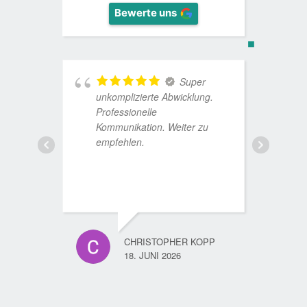
Bewerte uns
Super
unkomplizierte Abwicklung.
s
Professionelle
N
Kommunikation. Weiter zu
n
empfehlen.
u
A
a
l
CHRISTOPHER KOPP
18. JUNI 2026