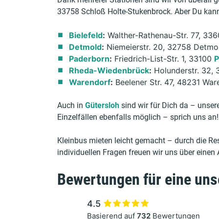
33758 Schloß Holte-Stukenbrock. Aber Du kann
Bielefeld
:
Walther-Rathenau-Str. 77, 336
Detmold
:
Niemeierstr. 20, 32758 Detmo
Paderborn
:
Friedrich-List-Str. 1, 33100
P
Rheda-Wiedenbrück
:
Holunderstr. 32,
Warendorf
:
Beelener Str. 47, 48231 War
Auch in
Gütersloh
sind wir für Dich da – unsere
Einzelfällen ebenfalls möglich – sprich uns an!
Kleinbus mieten leicht gemacht – durch die Re
individuellen Fragen freuen wir uns über einen 
Bewertungen für eine uns
4.5
Basierend auf
732
Bewertungen