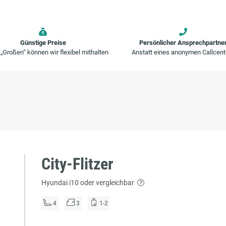
Günstige Preise
Persönlicher Ansprechpartne
 „Großen“ können wir flexibel mithalten
Anstatt eines anonymen Callcent
City-Flitzer
Hyundai i10 oder vergleichbar
4
3
1-2