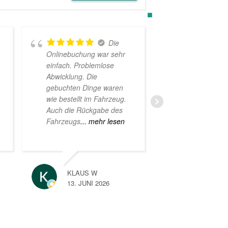
Die
Onlinebuchung war sehr
beim 2. Mal 
einfach. Problemlose
Erfahrung g
Abwicklung. Die
Gepflegte F
gebuchten Dinge waren
kompetente u
wie bestellt im Fahrzeug.
Mitarbeiter. 
Auch die Rückgabe des
gerne wieder
Fahrzeugs
... mehr lesen
Uneingeschr
Empfehlung
KLAUS W
TINA
13. JUNI 2026
17. MA