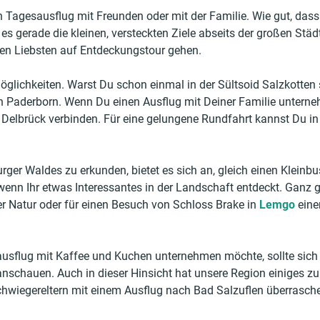
n Tagesausflug mit Freunden oder mit der Familie. Wie gut, dass 
es gerade die kleinen, versteckten Ziele abseits der großen Städt
nen Liebsten auf Entdeckungstour gehen.
Möglichkeiten. Warst Du schon einmal in der Sültsoid Salzkotte
on Paderborn. Wenn Du einen Ausflug mit Deiner Familie unterne
Delbrück verbinden. Für eine gelungene Rundfahrt kannst Du in
er Waldes zu erkunden, bietet es sich an, gleich einen Kleinbus
n Ihr etwas Interessantes in der Landschaft entdeckt. Ganz gle
r Natur oder für einen Besuch von Schloss Brake in
Lemgo
einen
sflug mit Kaffee und Kuchen unternehmen möchte, sollte sich d
nschauen. Auch in dieser Hinsicht hat unsere Region einiges zu 
Schwiegereltern mit einem Ausflug nach Bad Salzuflen überrasc