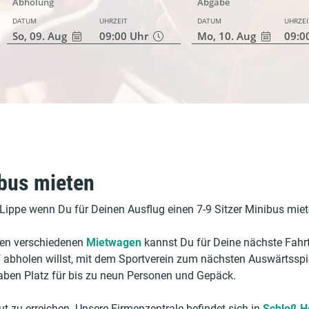
Abholung
Abgabe
DATUM
UHRZEIT
DATUM
UHRZEI
So, 09. Aug
09:00
Uhr
Mo, 10. Aug
09:0
ibus mieten
-Lippe wenn Du für Deinen Ausflug einen 7-9 Sitzer Minibus mie
ben verschiedenen
Mietwagen
kannst Du für Deine nächste Fahrt
bholen willst, mit dem Sportverein zum nächsten Auswärtsspie
aben Platz für bis zu neun Personen und Gepäck.
ut zu erreichen. Unsere Firmenzentrale befindet sich in
Schloß H