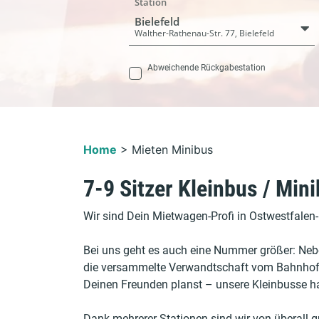
Station
Bielefeld
Walther-Rathenau-Str. 77, Bielefeld
Abweichende Rückgabestation
Home
>
Mieten Minibus
7-9 Sitzer Kleinbus / Min
Wir sind Dein Mietwagen-Profi in Ostwestfalen
Bei uns geht es auch eine Nummer größer: Ne
die versammelte Verwandtschaft vom Bahnhof a
Deinen Freunden planst – unsere Kleinbusse h
Dank mehrerer Stationen sind wir von überall g